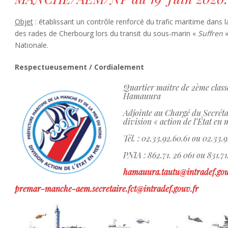
Objet
: établissant un contrôle renforcé du trafic maritime dans 
des rades de Cherbourg lors du transit du sous-marin «
Suffren
»
Nationale.
Respectueusement / Cordialement
Quartier maître de 2ème cla
Hamauura
Adjointe au Chargé du Secrétar
division « action de l’État en 
Tél. : 02.33.92.60.61 ou 02.33.
PNIA : 862.71. 26 061 ou 831.7
hamauura.tautu@intradef.gou
premar-manche-aem.secretaire.fct@intradef.gouv.fr