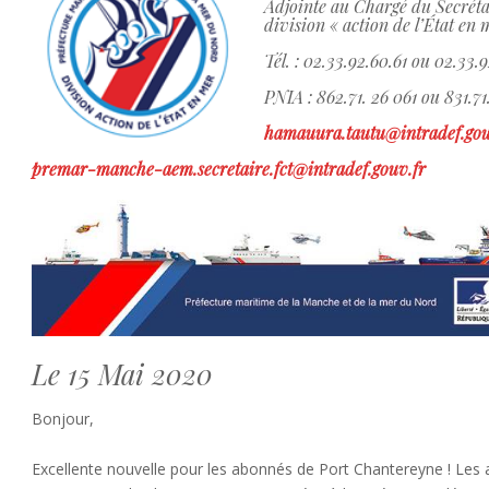
Adjointe au Chargé du Secrétar
division « action de l’État en 
Tél. : 02.33.92.60.61 ou 02.33.
PNIA : 862.71. 26 061 ou 831.7
hamauura.tautu@intradef.gou
premar-manche-aem.secretaire.fct@intradef.gouv.fr
Le 15 Mai 2020
Bonjour,
Excellente nouvelle pour les abonnés de Port Chantereyne ! Les a