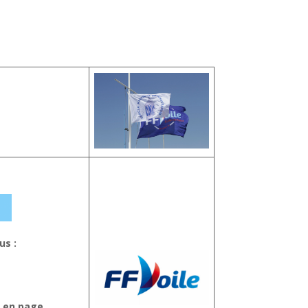
-
us :
s en page